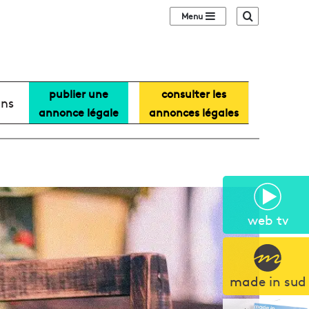
Sidebar (barre lat
Recherche
publier une
consulter les
ans
annonce légale
annonces légales
web tv
made in sud