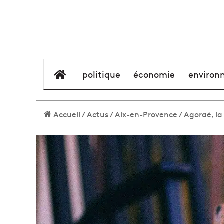
élément de menu
politique
économie
environ
Accueil
/
Actus
/
Aix-en-Provence
/
Agoraé, la 