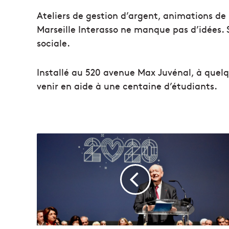
Ateliers de gestion d’argent, animations de 
Marseille Interasso ne manque pas d’idées. So
sociale.
Installé au 520 avenue Max Juvénal, à quelq
venir en aide à une centaine d’étudiants.
L
e
s
d
e
r
n
i
e