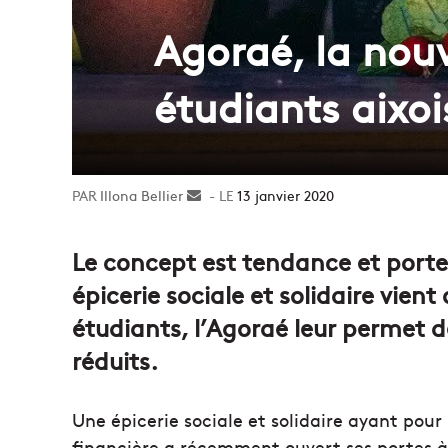
Agoraé, la nouv
étudiants aixoi
Illona Bellier
Envoyer
13 janvier 2020
un
courriel
Le concept est tendance et porte
épicerie sociale et solidaire vient
étudiants, l’Agoraé leur permet d
réduits.
Une épicerie sociale et solidaire ayant pour
financière a récemment ouvert ses portes à 