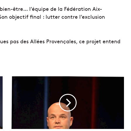
bien-être… l’équipe de la Fédération Aix-
n objectif final : lutter contre l’exclusion
ues pas des Allées Provençales, ce projet entend
R
é
f
o
r
m
e
d
e