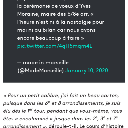
la cérémonie de voeux d’Yves
Moraine, maire des 6/8e arr. «
l’heure n’est ni à la nostalgie pour
moi ni au bilan car nous avons
encore beaucoup à faire »
pic.twitter.com/4qIT5mqm4L
— made in marseille
(@MadeMarseille)
January 10, 2020
« Pour un petit calibre, j’ai fait un beau carton,
e
puisque dans les 6
et 8 arrondissements, je suis
er
élu dès le 1
tour, pendant que vous-même, vous
e
e
e
êtes « encalaminé » jusque dans les 2
, 3
et 7
arrondissement »,
déroule-t-il. Le cours d’histoire