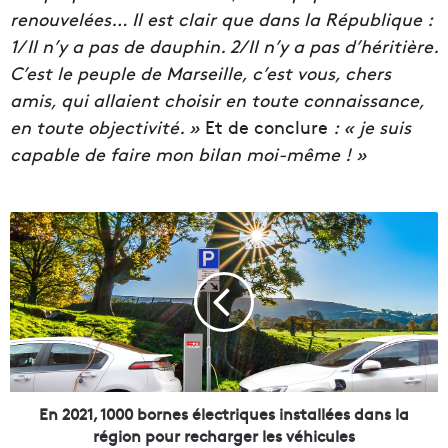
renouvelées…
Il est clair que dans la République :
1/ Il n’y a pas de dauphin. 2/Il n’y a pas d’héritière.
C’est le peuple de Marseille, c’est vous, chers
amis, qui allaient choisir en toute connaissance,
en toute objectivité. »
Et de conclure
: « je suis
capable de faire mon bilan moi-même ! »
E
n
2
0
2
1
,
1
0
0
En 2021, 1000 bornes électriques installées dans la
0
région pour recharger les véhicules