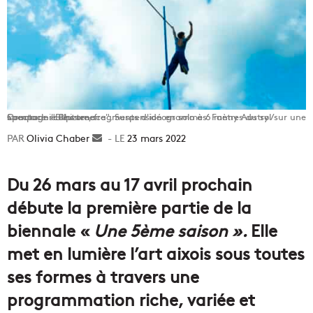
Spectacle "Bleu tenace". Suspension en solo à 6 mètres du sol sur une structure sculpture, fragments d'idéogrammes. Fanny Austry / Compagnie Rhizome.
Olivia Chaber
Envoyer
23 mars 2022
un
courriel
Du 26 mars au 17 avril prochain
débute
la première partie de la
biennale «
Une 5ème saison ».
Elle
met en lumière l’art aixois sous toutes
ses formes à travers une
programmation riche, variée et