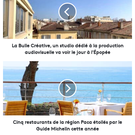
B
u
l
l
e
C
r
é
La Bulle Créative, un studio dédié à la production
a
audiovisuelle va voir le jour à l'Épopée
t
i
C
v
i
e
n
,
q
u
r
n
e
s
s
t
t
u
a
d
u
Cinq restaurants de la région Paca étoilés par le
i
r
Guide Michelin cette année
o
a