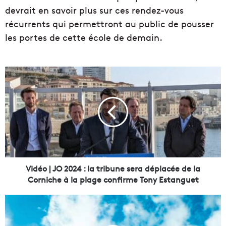
devrait en savoir plus sur ces rendez-vous
récurrents qui permettront au public de pousser
les portes de cette école de demain.
V
i
d
é
o
|
J
O
2
Vidéo | JO 2024 : la tribune sera déplacée de la
0
Corniche à la plage confirme Tony Estanguet
2
4
L
:
e
l
s