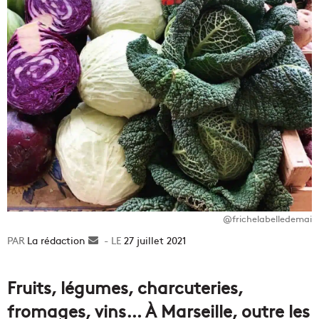
@frichelabelledemai
La rédaction
Envoyer
27 juillet 2021
un
courriel
Fruits, légumes, charcuteries,
fromages, vins… À Marseille, outre les