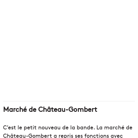
Marché de Château-Gombert
C’est le petit nouveau de la bande. La marché de
Château-Gombert a repris ses fonctions avec
l’arrivée des producteurs issus de la région : des
fruits et légumes, de la viande, du poisson, du
fromage, des aromates, du pain, du miel, de
l’huile d’olive, des confitures… Le panel est large
et les vendeurs proposent du bio et de
l’agriculture raisonnée sur leurs étals !