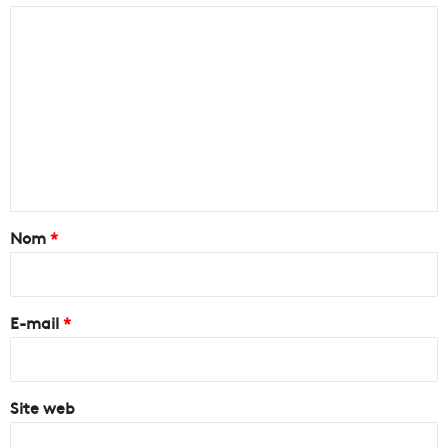
Enregistrer mon nom, mon e-mail et mon site dans le
navigateur pour mon prochain commentaire.
Copyright © 2014-2022
Made in Marseille
. Tous droits
réservés -
mentions légales
-
nous contacter
-
qui
sommes-nous
-
annonceurs
Facebook
X
Linkedin
YouTube
Instagram
RSS