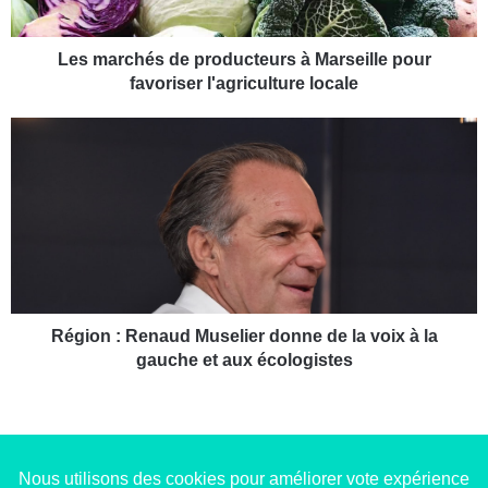
h
é
s
Les marchés de producteurs à Marseille pour
d
favoriser l'agriculture locale
e
p
R
r
é
o
g
d
i
u
o
c
n
t
:
e
R
u
e
r
n
Région : Renaud Muselier donne de la voix à la
s
a
gauche et aux écologistes
à
u
M
d
a
M
r
u
s
s