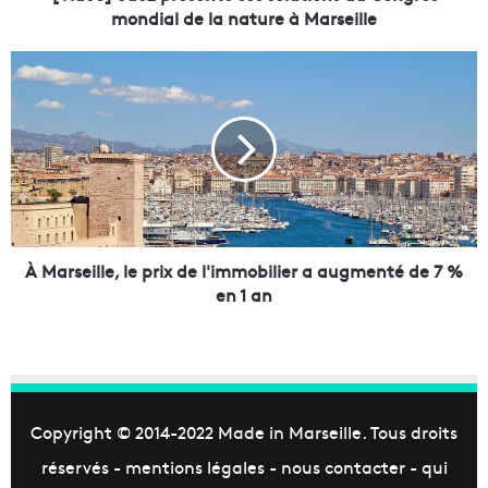
z
mondial de la nature à Marseille
p
r
À
é
M
s
a
e
r
n
s
t
e
e
i
s
l
e
l
s
e
À Marseille, le prix de l'immobilier a augmenté de 7 %
s
,
en 1 an
o
l
l
e
u
p
t
r
i
i
o
x
Copyright © 2014-2022
Made in Marseille
. Tous droits
n
d
réservés -
mentions légales
-
nous contacter
-
qui
s
e