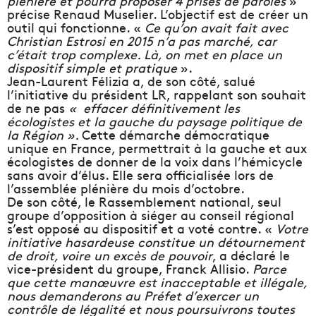
plénière et pourra proposer 4 prises de paroles
»
précise Renaud Muselier. L’objectif est de créer un
outil qui fonctionne. «
Ce qu’on avait fait avec
Christian Estrosi en 2015 n’a pas marché, car
c’était trop complexe. Là, on met en place un
dispositif simple et pratique
».
Jean-Laurent Félizia a, de son côté, salué
l’initiative du président LR, rappelant son souhait
de ne pas
« effacer définitivement les
écologistes et la gauche du paysage politique de
la Région ».
Cette démarche démocratique
unique en France, permettrait à la gauche et aux
écologistes de donner de la voix dans l’hémicycle
sans avoir d’élus. Elle sera officialisée lors de
l’assemblée plénière du mois d’octobre.
De son côté, le Rassemblement national, seul
groupe d’opposition à siéger au conseil régional
s’est opposé au dispositif et a voté contre. «
Votre
initiative hasardeuse constitue un détournement
de droit, voire un excès de pouvoir
, a déclaré le
vice-président du groupe, Franck Allisio.
Parce
que cette manœuvre est inacceptable et illégale,
nous demanderons au Préfet d’exercer un
contrôle de légalité et nous poursuivrons toutes