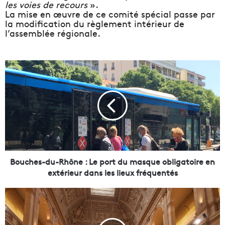
les voies de recours
».
La mise en œuvre de ce comité spécial passe par
la modification du règlement intérieur de
l’assemblée régionale.
B
o
u
c
h
e
s
-
d
u
Bouches-du-Rhône : Le port du masque obligatoire en
-
extérieur dans les lieux fréquentés
R
h
R
ô
i
n
a
e
l