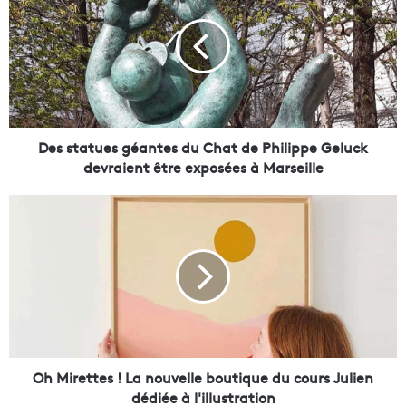
s
s
t
a
t
u
e
s
Des statues géantes du Chat de Philippe Geluck
g
devraient être exposées à Marseille
é
a
O
n
h
t
M
e
i
s
r
d
e
u
t
C
t
h
e
a
s
Oh Mirettes ! La nouvelle boutique du cours Julien
t
!
dédiée à l'illustration