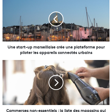
n
e
s
t
a
r
t
-
u
Une start-up marseillaise crée une plateforme pour
p
piloter les appareils connectés urbains
m
a
C
r
o
s
m
e
m
i
e
l
r
l
c
a
e
i
s
s
n
Commerces non-essentiels : la liste des magasins qui