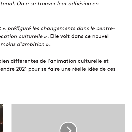
itorial. On a su trouver leur adhésion en
t «
préfiguré les changements dans le centre-
ocation culturelle
».
Elle voit dans ce nouvel
 moins d’ambition
».
bien différentes de l’animation culturelle et
endre 2021 pour se faire une réelle idée de ces
A
i
d
e
f