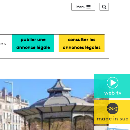
Sidebar (barre lat
Recherche
publier une
consulter les
ans
annonce légale
annonces légales
web tv
made in sud