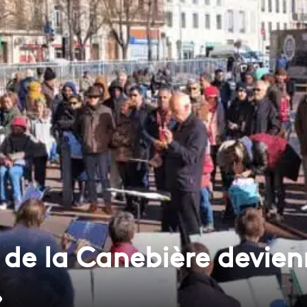
de la Canebière devien
»