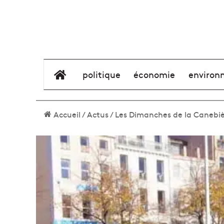
élément de menu
politique
économie
environ
Accueil
/
Actus
/
Les Dimanches de la Canebiè