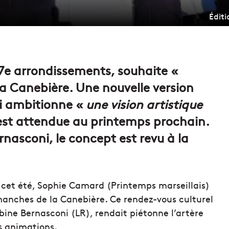
Édit
7e arrondissements, souhaite «
a Canebière. Une nouvelle version
ui ambitionne «
une vision artistique
 est attendue au printemps prochain.
nasconi, le concept est revu à la
1-7 cet été, Sophie Camard (Printemps marseillais)
anches de la Canebière. Ce rendez-vous culturel
bine Bernasconi (LR), rendait piétonne l’artère
s animations.