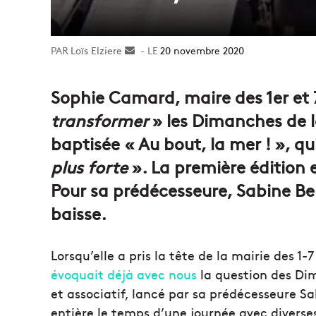
Loïs Elziere
Envoyer
20 novembre 2020
un
courriel
Sophie Camard, maire des 1er et 
transformer
» les Dimanches de l
baptisée « Au bout, la mer ! », q
plus forte
». La première édition
Pour sa prédécesseure, Sabine Ber
baisse.
Lorsqu’elle a pris la tête de la mairie des 
évoquait déjà avec nous
la question des Dim
et associatif, lancé par sa prédécesseure Sa
entière le temps d’une journée avec diverse