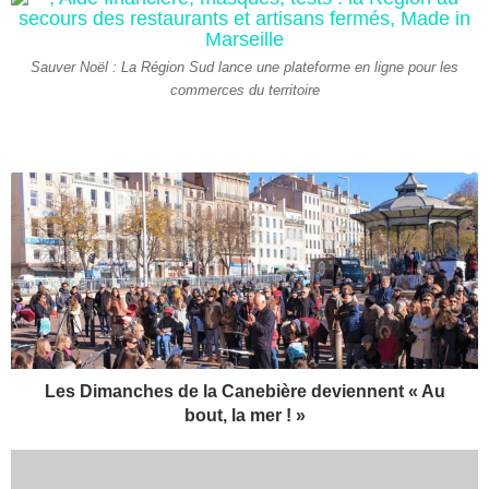
Sauver Noël : La Région Sud lance une plateforme en ligne pour les
commerces du territoire
L
e
s
D
i
m
a
n
c
h
Les Dimanches de la Canebière deviennent « Au
e
bout, la mer ! »
s
d
A
e
v