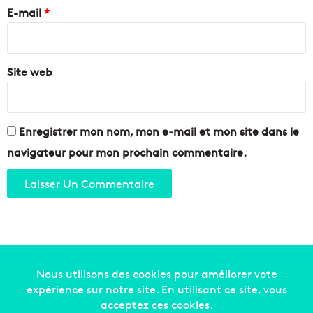
e
E-mail
*
#
M
*
a
r
Site web
s
e
i
l
l
Enregistrer mon nom, mon e-mail et mon site dans le
e
navigateur pour mon prochain commentaire.
#
c
a
l
a
n
q
u
e
Copyright © 2014-2022
Made in Marseille
. Tous droits
s
#
réservés -
mentions légales
-
nous contacter
-
qui