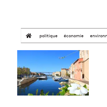
élément de menu
politique
économie
environ