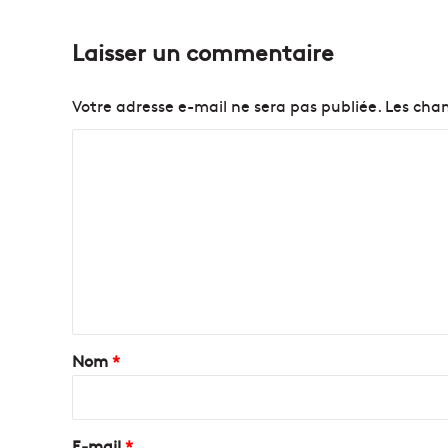
Laisser un commentaire
Votre adresse e-mail ne sera pas publiée.
Les cham
C
o
m
m
e
n
t
a
Nom
*
i
r
e
E-mail
*