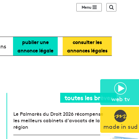
Sidebar (barre lat
Recherche
publier une
consulter les
ans
annonce légale
annonces légales
toutes les brèves
web tv
Le Palmarès du Droit 2026 récompense
les meilleurs cabinets d’avocats de la
made in sud
région