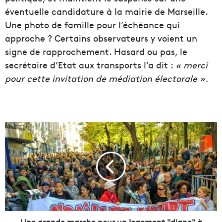
éventuelle candidature à la mairie de Marseille.
Une photo de famille pour l’échéance qui
approche ? Certains observateurs y voient un
signe de rapprochement. Hasard ou pas, le
secrétaire d’Etat aux transports l’a dit :
« merci
pour cette invitation de médiation électorale ».
U
n
e
g
r
a
n
d
e
m
Une grande marche pour un logement "digne" à