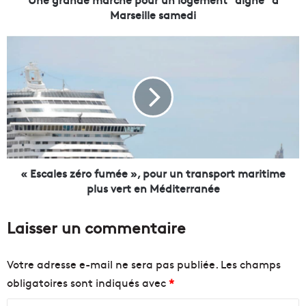
a
Marseille samedi
r
c
«
h
e
E
p
s
o
c
u
a
r
l
u
e
n
s
l
z
« Escales zéro fumée », pour un transport maritime
o
é
plus vert en Méditerranée
g
r
e
o
Laisser un commentaire
m
f
e
u
n
m
Votre adresse e-mail ne sera pas publiée.
Les champs
t
é
obligatoires sont indiqués avec
*
"
e
d