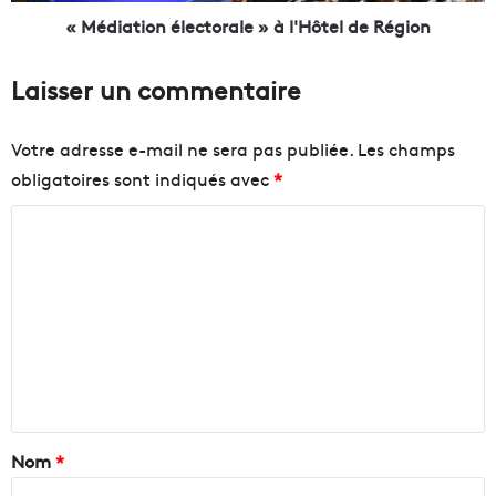
r
n
« Médiation électorale » à l'Hôtel de Région
b
é
a
l
Laisser un commentaire
i
e
n
c
s
t
Votre adresse e-mail ne sera pas publiée.
Les champs
m
o
obligatoires sont indiqués avec
*
é
r
t
a
C
r
l
o
o
e
p
»
m
o
à
m
l
l
i
'
e
t
H
n
a
ô
i
t
t
n
e
a
Nom
*
r
l
e
i
d