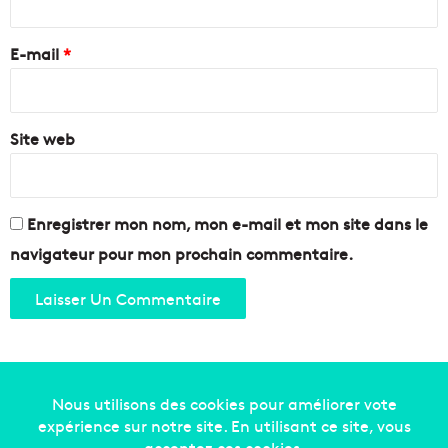
p
e
r
o
R
e
E-mail
*
r
é
t
g
*
é
i
à
o
f
Site web
n
i
n
2
0
Enregistrer mon nom, mon e-mail et mon site dans le
2
navigateur pour mon prochain commentaire.
0
Copyright © 2014-2022
Made in Marseille
. Tous droits