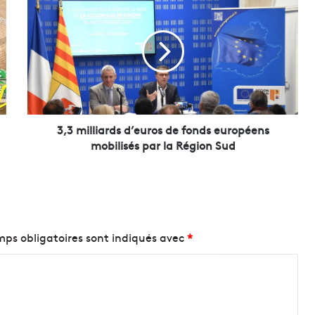
,
3
m
i
l
l
i
a
r
3,3 milliards d’euros de fonds européens
d
mobilisés par la Région Sud
s
d
’
e
u
r
ps obligatoires sont indiqués avec
*
o
s
d
e
f