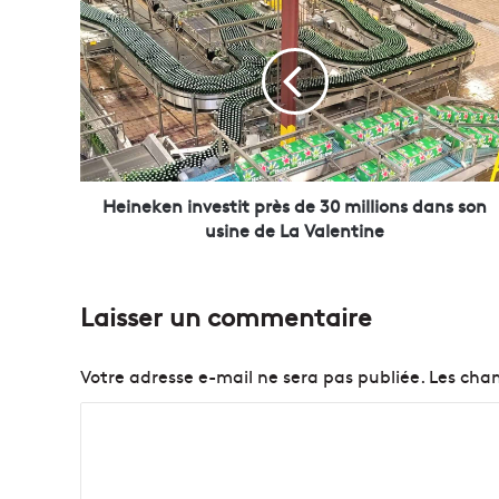
e
i
n
e
k
e
n
i
n
Heineken investit près de 30 millions dans son
v
usine de La Valentine
e
s
t
Laisser un commentaire
i
t
p
Votre adresse e-mail ne sera pas publiée.
Les cham
r
è
C
s
o
d
e
m