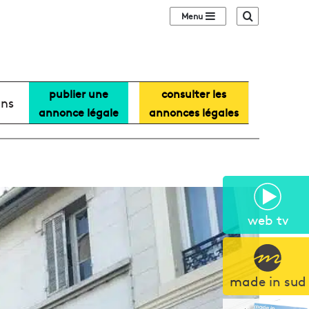
Sidebar (barre lat
Recherche
publier une
consulter les
ans
annonce légale
annonces légales
web tv
made in sud