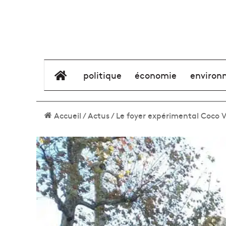
élément de menu
politique
économie
environ
Accueil
/
Actus
/
Le foyer expérimental Coco V