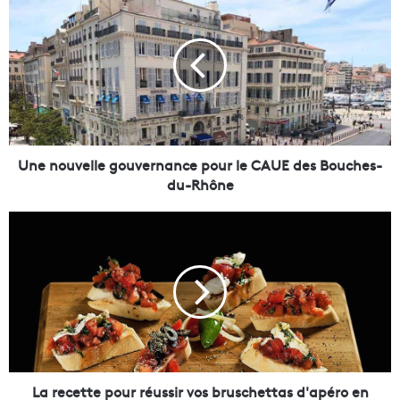
n
e
n
o
u
v
e
l
l
Une nouvelle gouvernance pour le CAUE des Bouches-
e
du-Rhône
g
o
L
u
a
v
r
e
e
r
c
n
e
a
t
n
t
c
e
e
p
La recette pour réussir vos bruschettas d'apéro en