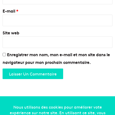
d
t
r
u
a
e
-
E-mail
*
s
R
d
*
h
'
ô
a
n
Site web
p
e
é
r
o
e
Enregistrer mon nom, mon e-mail et mon site dans le
n
navigateur pour mon prochain commentaire.
q
u
e
l
q
u
e
s
m
Copyright © 2014-2022
Made in Marseille
. Tous droits
i