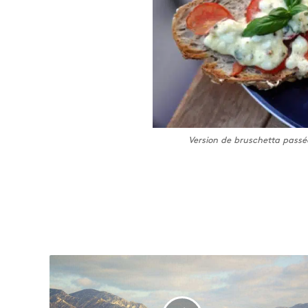
Version de bruschetta passé
U
n
p
l