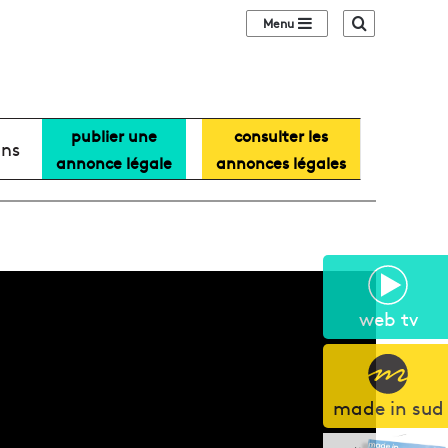
Sidebar (barre lat
Recherche
publier une
consulter les
ans
annonce légale
annonces légales
web tv
made in sud