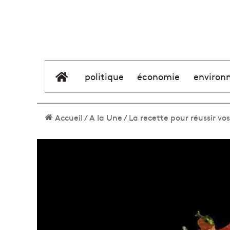
élément de menu
politique
économie
environ
Accueil
/
A la Une
/
La recette pour réussir v