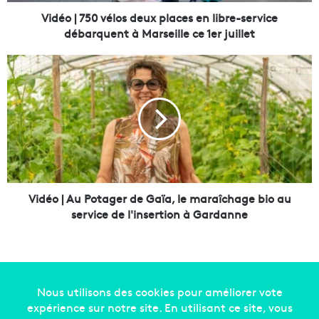
0
v
Vidéo | 750 vélos deux places en libre-service
é
débarquent à Marseille ce 1er juillet
l
o
V
s
i
d
d
e
é
u
o
x
|
p
A
l
u
a
P
c
o
Vidéo | Au Potager de Gaïa, le maraîchage bio au
e
t
service de l'insertion à Gardanne
s
a
e
g
n
e
l
r
i
d
b
e
Copyright © 2014-2022
Made in Marseille
. Tous droits
r
G