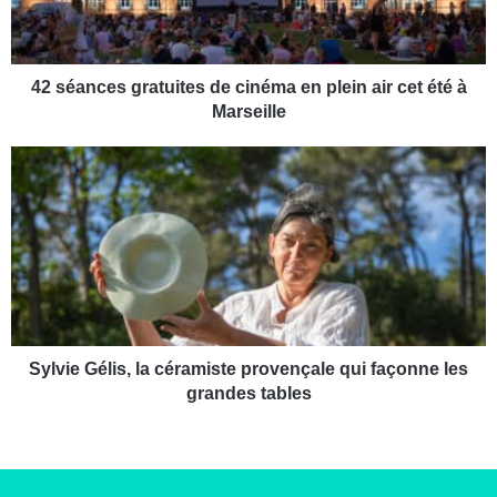
c
e
s
g
42 séances gratuites de cinéma en plein air cet été à
r
Marseille
a
t
S
u
y
i
l
t
v
e
i
s
e
d
G
e
é
c
l
i
i
Sylvie Gélis, la céramiste provençale qui façonne les
n
s
grandes tables
é
,
m
l
a
a
e
c