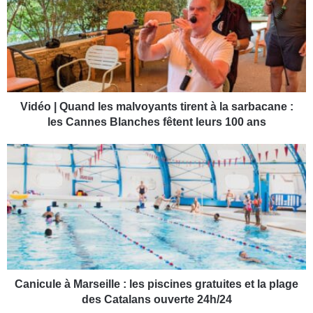
d
é
o
|
Q
u
a
n
Vidéo | Quand les malvoyants tirent à la sarbacane :
d
les Cannes Blanches fêtent leurs 100 ans
l
e
C
s
a
m
n
a
i
l
c
v
u
o
l
y
e
a
à
n
M
Canicule à Marseille : les piscines gratuites et la plage
t
a
des Catalans ouverte 24h/24
s
r