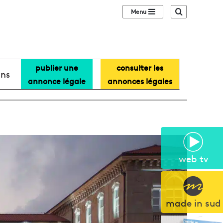
Sidebar (barre lat
Recherche
publier une
consulter les
ans
annonce légale
annonces légales
web tv
made in sud