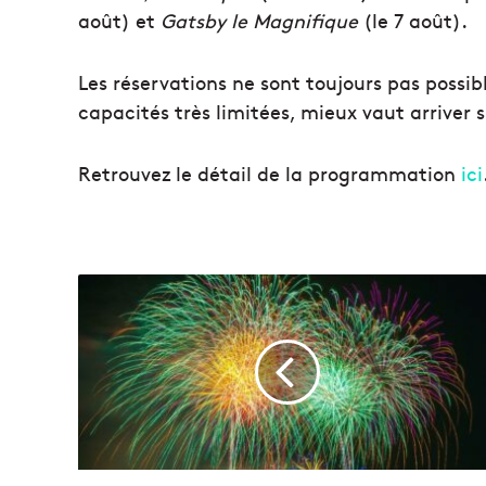
août) et
Gatsby le Magnifique
(le 7 août).
Les réservations ne sont toujours pas possib
capacités très limitées, mieux vaut arriver
Retrouvez le détail de la programmation
ici
D
e
u
x
f
e
u
x
d