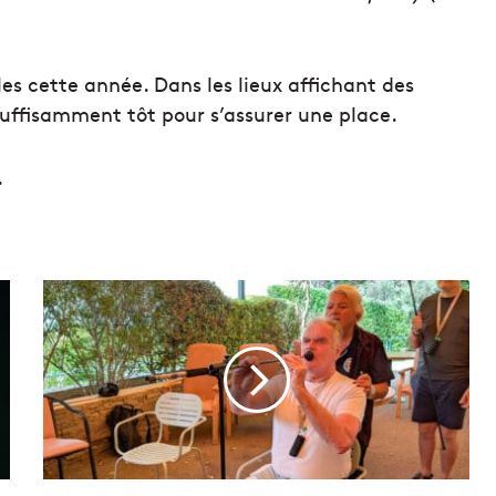
les cette année. Dans les lieux affichant des
 suffisamment tôt pour s’assurer une place.
.
V
i
d
é
o
|
Q
u
a