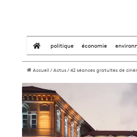
élément de menu
politique
économie
environ
Accueil
/
Actus
/
42 séances gratuites de ciném