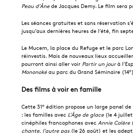
Peau d’Âne
de Jacques Demy. Le film sera pr
Les séances gratuites et sans réservation s’
jusqu’aux dernières heures de l’été, fin sep
Le Mucem, la place du Refuge et le parc Lo
réinvestis. Mais de nouveaux lieux accueille
pourront ainsi aller voir
Partir un jour
à l’Es
e
Mononoké
au parc du Grand Séminaire (14
Des films à voir en famille
e
Cette 31
édition propose un large panel de 
: les familles avec
L’Âge de glace
(le 4 juille
cinéphiles francophones avec
Annie Colère
(
chante, l’autre pas
(le 26 août) et les adep