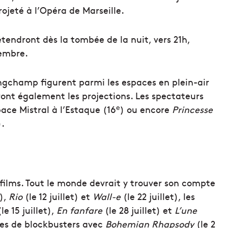
ojeté à l’Opéra de Marseille.
étendront dès la tombée de la nuit, vers 21h,
tembre.
ngchamp figurent parmi les espaces en plein-air
ront également les projections. Les spectateurs
e
pace Mistral à l’Estaque (16
) ou encore
Princesse
).
films. Tout le monde devrait y trouver son compte
t),
Rio
(le 12 juillet) et
Wall-e
(le 22 juillet), les
le 15 juillet),
En fanfare
(le 28 juillet) et
L’une
tes de blockbusters avec
Bohemian Rhapsody
(le 2