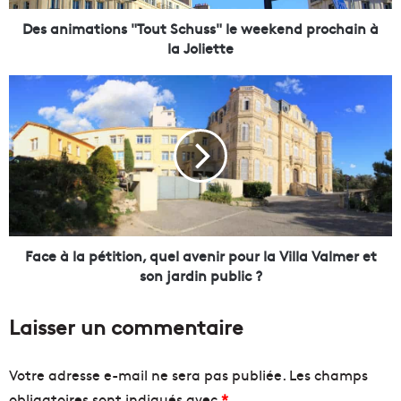
t
i
Des animations "Tout Schuss" le weekend prochain à
o
la Joliette
n
s
F
"
a
T
c
o
e
u
à
t
l
S
a
c
p
h
é
u
t
Face à la pétition, quel avenir pour la Villa Valmer et
s
i
son jardin public ?
s
t
"
i
Laisser un commentaire
l
o
e
n
w
,
Votre adresse e-mail ne sera pas publiée.
Les champs
e
q
obligatoires sont indiqués avec
*