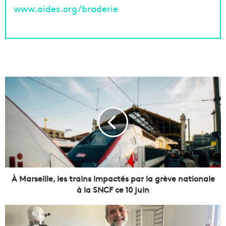
www.aides.org/braderie
À
M
a
r
s
e
i
l
l
e
À Marseille, les trains impactés par la grève nationale
,
à la SNCF ce 10 juin
l
e
À
s
M