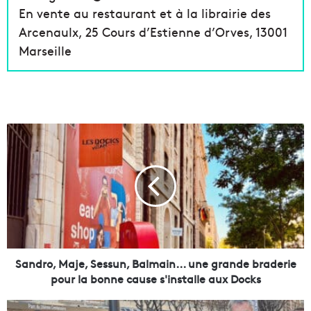
En vente au restaurant et à la librairie des
Arcenaulx, 25 Cours d’Estienne d’Orves, 13001
Marseille
S
a
n
d
r
o
,
M
a
j
Sandro, Maje, Sessun, Balmain... une grande braderie
e
pour la bonne cause s'installe aux Docks
,
S
L