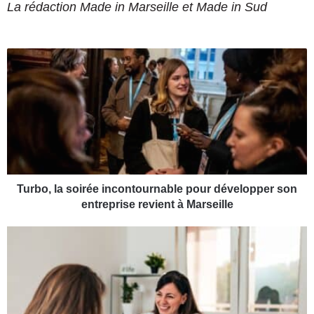
La rédaction Made in Marseille et Made in Sud
T
u
r
b
o
,
l
a
s
o
Turbo, la soirée incontournable pour développer son
i
entreprise revient à Marseille
r
é
Q
e
u
i
e
n
l
c
e
o
s