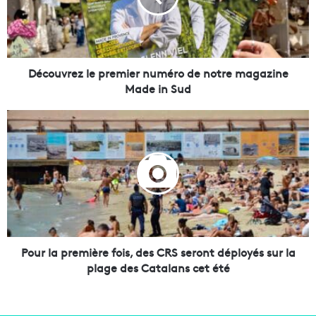
v
r
e
z
l
Découvrez le premier numéro de notre magazine
e
Made in Sud
p
r
P
e
o
m
u
i
r
e
l
r
a
n
p
u
r
m
e
é
m
Pour la première fois, des CRS seront déployés sur la
r
i
plage des Catalans cet été
o
è
d
r
e
e