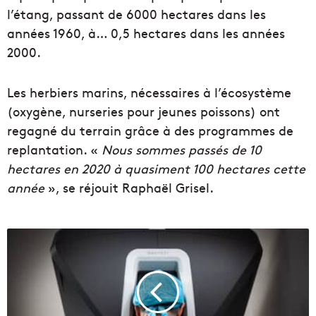
l’étang, passant de 6000 hectares dans les
années 1960, à… 0,5 hectares dans les années
2000.
Les herbiers marins, nécessaires à l’écosystème
(oxygène, nurseries pour jeunes poissons) ont
regagné du terrain grâce à des programmes de
replantation. «
Nous sommes passés de 10
hectares en 2020 à quasiment 100 hectares cette
année
», se réjouit Raphaël Grisel.
L
e
s
r
o
b