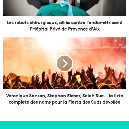
o
t
s
c
Les robots chirurgicaux, alliés contre l'endométriose à
h
l’Hôpital Privé de Provence d'Aix
i
r
V
u
é
r
r
g
o
i
n
c
i
a
q
u
u
x
e
,
S
Véronique Sanson, Stephan Eicher, Selah Sue… la liste
a
a
complète des noms pour la Fiesta des Suds dévoilée
l
n
l
s
i
o
é
n