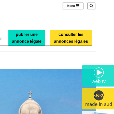
Sidebar (barre laté
Recherche
publier une
consulter les
s
annonce légale
annonces légales
web tv
made in sud