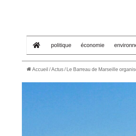
élément de menu
politique
économie
environ
Accueil
/
Actus
/
Le Barreau de Marseille organise