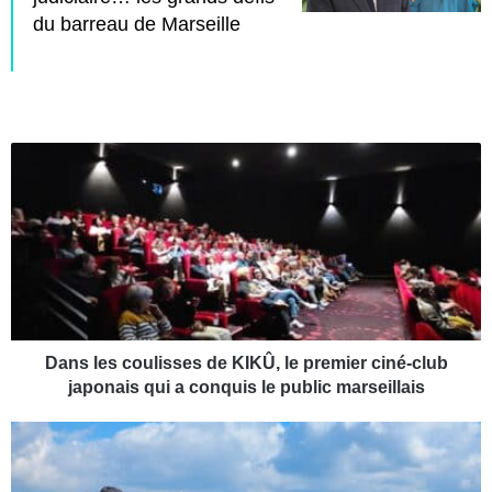
du barreau de Marseille
D
a
n
s
l
e
s
c
o
u
Dans les coulisses de KIKÛ, le premier ciné-club
l
japonais qui a conquis le public marseillais
i
s
A
s
p
e
r