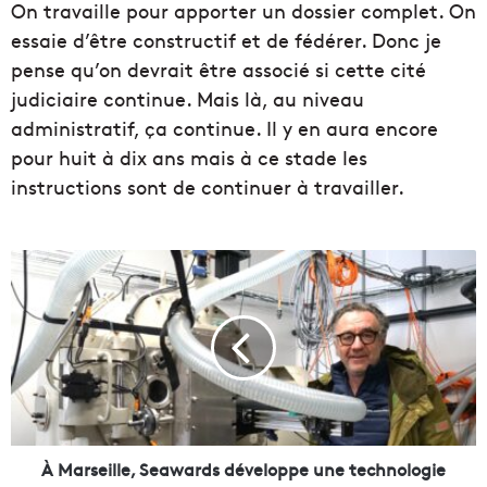
On travaille pour apporter un dossier complet. On
essaie d’être constructif et de fédérer. Donc je
pense qu’on devrait être associé si cette cité
judiciaire continue. Mais là, au niveau
administratif, ça continue. Il y en aura encore
pour huit à dix ans mais à ce stade les
instructions sont de continuer à travailler.
À
M
a
r
s
e
i
l
l
e
À Marseille, Seawards développe une technologie