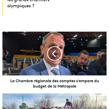
olympiques ?
L
a
C
h
a
m
b
r
e
r
La Chambre régionale des comptes s'empare du
é
budget de la Métropole
g
i
À
o
S
n
a