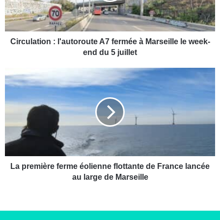
a
t
i
o
Circulation : l'autoroute A7 fermée à Marseille le week-
n
end du 5 juillet
:
l
L
'
a
a
p
u
r
t
e
o
m
r
i
o
è
u
r
t
e
La première ferme éolienne flottante de France lancée
e
f
au large de Marseille
A
e
7
r
f
m
e
e