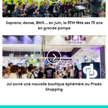
n
o
,
d
a
Soprano, danse, BMX... en juin, la RTM fête ses 75 ans
n
en grande pompe
s
e
J
,
u
B
l
M
o
X
u
.
v
.
r
.
e
e
u
n
n
Jul ouvre une nouvelle boutique éphémère au Prado
j
e
Shopping
u
n
i
o
n
u
,