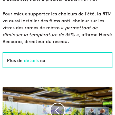
Pour mieux supporter les chaleurs de l’été, la RTM
va aussi installer des films anti-chaleur sur les
vitres des rames de métro «
permettant de
diminuer la température de 35% »
, affirme Hervé
Beccaria, directeur du réseau.
Plus de
détails
ici
S
o
p
r
a