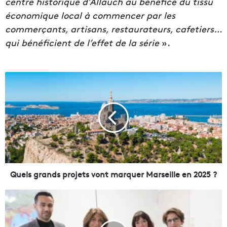
centre historique d’Allauch au bénéfice du tissu
économique local à commencer par les
commerçants, artisans, restaurateurs, cafetiers…
qui bénéficient de l’effet de la série
».
Q
u
e
l
s
g
r
a
n
d
Quels grands projets vont marquer Marseille en 2025 ?
s
p
U
r
n
o
l
j
i