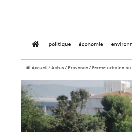
élément de menu
politique
économie
environ
Accueil
/
Actus
/
Provence
/
Ferme urbaine ou 