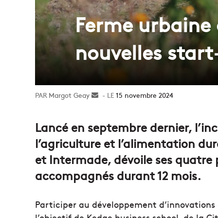
Ferme urbaine 
nouvelles start
Margot Geay
Envoyer
15 novembre 2024
un
courriel
Lancé en septembre dernier, l’in
l’agriculture et l’alimentation du
et Intermade, dévoile ses quatre p
accompagnés durant 12 mois.
Participer au développement d’innovations d
l’objectif de Kedge business school, de la Ci