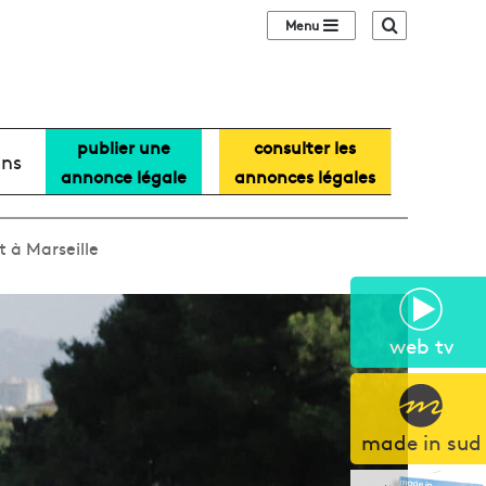
Sidebar (barre lat
Recherche
publier une
consulter les
ans
annonce légale
annonces légales
 à Marseille
web tv
made in sud