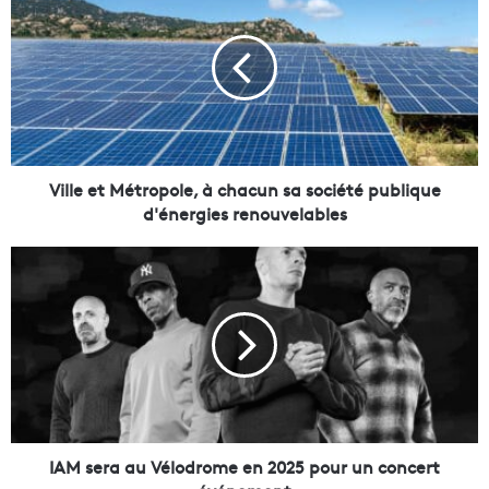
i
l
l
e
e
t
M
é
t
Ville et Métropole, à chacun sa société publique
r
d'énergies renouvelables
o
p
I
o
A
l
M
e
s
,
e
à
r
c
a
h
a
a
u
c
V
IAM sera au Vélodrome en 2025 pour un concert
u
é