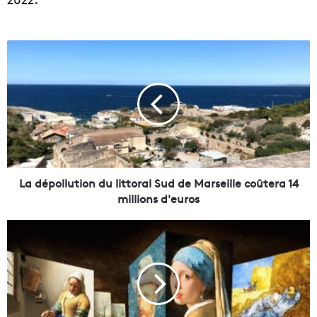
L
a
d
é
p
o
l
l
u
t
La dépollution du littoral Sud de Marseille coûtera 14
i
millions d'euros
o
n
L
d
e
u
s
l
C
i
a
t
r
t
r