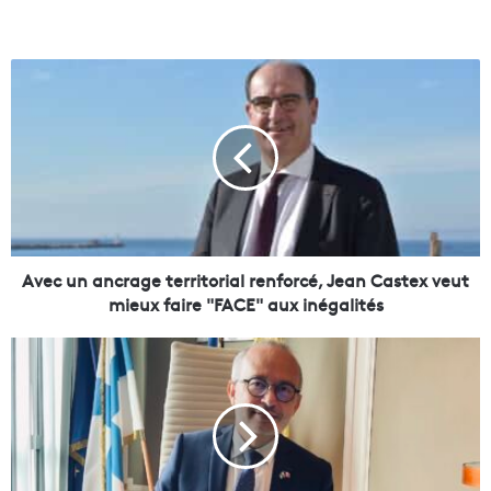
A
v
e
c
u
n
a
n
c
r
Avec un ancrage territorial renforcé, Jean Castex veut
a
mieux faire "FACE" aux inégalités
g
e
L
t
e
e
d
r
é
r
p
i
u
t
t