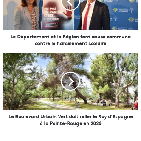
p
a
r
t
e
m
Le Département et la Région font cause commune
e
contre le harcèlement scolaire
n
t
L
e
e
t
B
l
o
a
u
R
l
é
e
g
v
i
a
o
r
Le Boulevard Urbain Vert doit relier le Roy d'Espagne
n
d
à la Pointe-Rouge en 2026
f
U
o
r