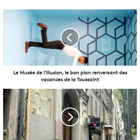
L
e
M
u
s
é
e
d
e
l
Le Musée de l'illusion, le bon plan renversant des
'
vacances de la Toussaint
i
l
A
l
M
u
a
s
r
i
s
o
e
n
i
,
l