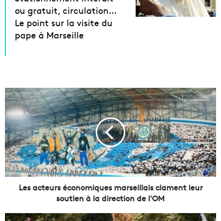
ou gratuit, circulation…
Le point sur la visite du
pape à Marseille
L
e
s
a
c
t
e
u
r
s
Les acteurs économiques marseillais clament leur
é
soutien à la direction de l'OM
c
o
L