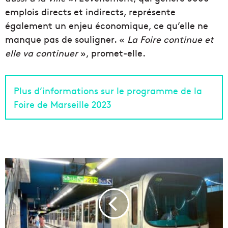
emplois directs et indirects, représente
également un enjeu économique, ce qu’elle ne
manque pas de souligner. «
La Foire continue et
elle va continuer
», promet-elle.
Plus d’informations sur le programme de la
Foire de Marseille 2023
F
O
m
a
i
n
t