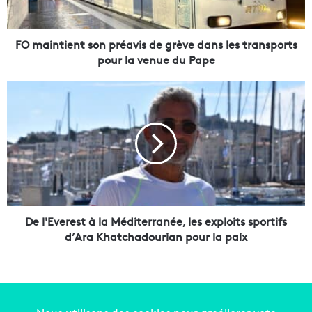
i
e
n
FO maintient son préavis de grève dans les transports
t
pour la venue du Pape
s
o
D
n
e
p
l
r
'
é
E
a
v
v
e
i
r
s
e
d
s
De l'Everest à la Méditerranée, les exploits sportifs
e
t
d’Ara Khatchadourian pour la paix
g
à
r
l
è
a
v
M
e
é