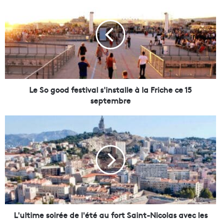
e
S
o
g
o
o
d
f
e
Le So good festival s'installe à la Friche ce 15
s
septembre
t
i
L
v
'
a
u
l
l
s
t
'
i
i
m
n
e
s
s
t
o
L'ultime soirée de l'été au fort Saint-Nicolas avec les