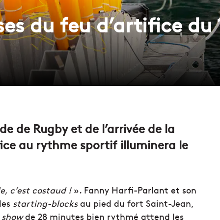
es du feu d’artifice du 1
e de Rugby et de l’arrivée de la
ce au rythme sportif illuminera le
le, c’est costaud
!
». Fanny Harfi-Parlant et son
 les
starting-blocks
au pied du fort Saint-Jean,
n
show
de 28 minutes bien rythmé attend les