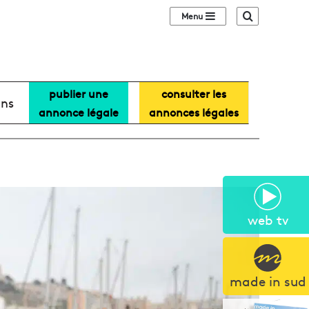
Sidebar (barre lat
Recherche
publier une
consulter les
ans
annonce légale
annonces légales
web tv
made in sud