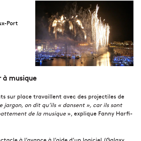
eux-Port
r à musique
ts sur place travaillent avec des projectiles de
 jargon, on dit qu’ils « dansent », car ils sont
ue battement de la musique
», explique Fanny Harfi-
ectacle à l’avance à l’aide d’un logiciel (Galaxy