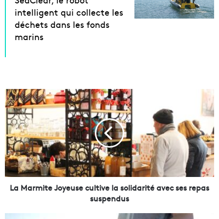
intelligent qui collecte les
déchets dans les fonds
marins
L
a
M
a
r
m
i
t
e
J
La Marmite Joyeuse cultive la solidarité avec ses repas
o
suspendus
y
e
A