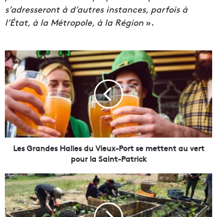
s’adresseront à d’autres instances, parfois à
l’État, à la Métropole, à la Région
».
L
e
s
G
r
a
n
d
e
s
Les Grandes Halles du Vieux-Port se mettent au vert
H
pour la Saint-Patrick
a
l
V
l
i
e
d
s
é