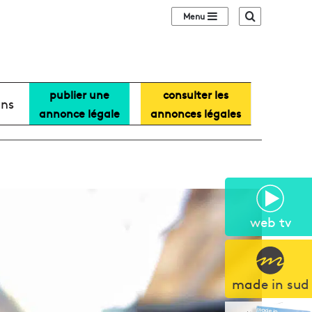
Sidebar (barre lat
Recherche
publier une
consulter les
ans
annonce légale
annonces légales
web tv
made in sud