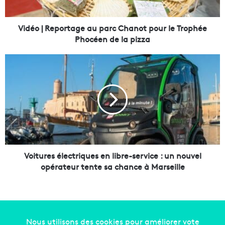
e
p
o
Vidéo | Reportage au parc Chanot pour le Trophée
r
Phocéen de la pizza
t
a
V
g
o
e
i
a
t
u
u
p
r
a
e
r
s
c
é
C
l
Voitures électriques en libre-service : un nouvel
h
e
opérateur tente sa chance à Marseille
a
c
n
t
o
r
t
i
p
q