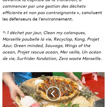
commencer par une gestion des déchets
efficiente et non pas contraignante
», concluent
les défenseurs de l’environnement.
*: 1 déchet par jour, Clean my calanques,
Marseille poubelle la vie, Recyclop, Kong, Projet
Azur, Green minded, Sauvage, Wings of the
ocean, Projet rescue ocean, Mer veille, Un océan
de vie, Surfrider fondation, Zero waste Marseille.
V
i
d
é
o
|
R